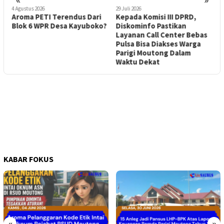
4 Agustus 2026
29 Juli 2026
2
Aroma PETI Terendus Dari
Kepada Komisi III DPRD,
A
Blok 6 WPR Desa Kayuboko?
Diskominfo Pastikan
M
Layanan Call Center Bebas
T
Pulsa Bisa Diakses Warga
Parigi Moutong Dalam
Waktu Dekat
KABAR FOKUS
«
»