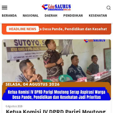
Loncat
Menu
ke
Mobile
konten
BERANDA
NASIONAL
DAERAH
PENDIDIKAN
KESEHATAN
spirasi Warga Desa Pande, Pendidikan dan Kesehatan Jadi Priorit
HEADLINE NEWS
6 Agustus 2026
Ketua Komisi IV DPRD Parigi Moutong