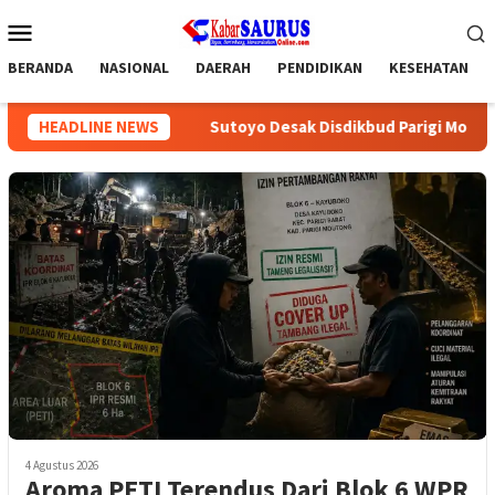
Loncat
Menu
ke
Mobile
konten
BERANDA
NASIONAL
DAERAH
PENDIDIKAN
KESEHATAN
ktu Dekat
HEADLINE NEWS
Sutoyo Desak Disdikbud Parigi Moutong Sinkr
4 Agustus 2026
Aroma PETI Terendus Dari Blok 6 WPR