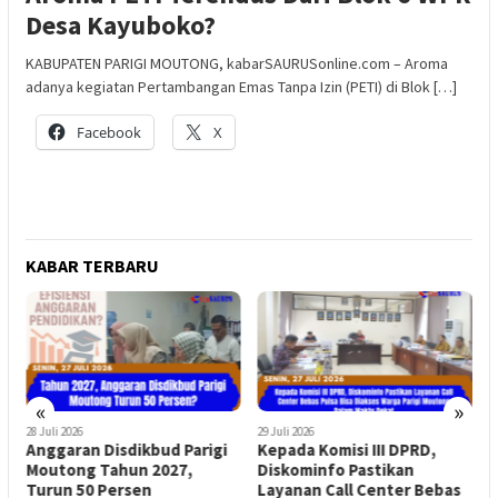
Desa Kayuboko?
KABUPATEN PARIGI MOUTONG, kabarSAURUSonline.com – Aroma
adanya kegiatan Pertambangan Emas Tanpa Izin (PETI) di Blok […]
Facebook
X
KABAR TERBARU
«
»
28 Juli 2026
29 Juli 2026
2
di
Anggaran Disdikbud Parigi
Kepada Komisi III DPRD,
S
Moutong Tahun 2027,
Diskominfo Pastikan
P
Turun 50 Persen
Layanan Call Center Bebas
S