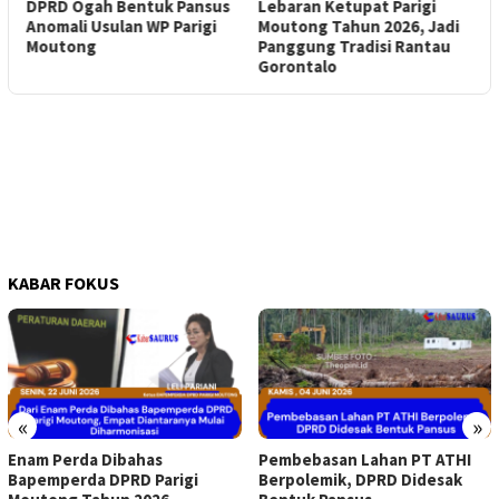
DPRD Ogah Bentuk Pansus
Lebaran Ketupat Parigi
B
Anomali Usulan WP Parigi
Moutong Tahun 2026, Jadi
P
Moutong
Panggung Tradisi Rantau
B
Gorontalo
KABAR FOKUS
«
»
Enam Perda Dibahas
Pembebasan Lahan PT ATHI
Bapemperda DPRD Parigi
Berpolemik, DPRD Didesak