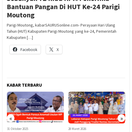
Bantuan Pangan Di HUT Ke-24 Parigi
Moutong
Parigi Moutong, kabarSAURUSonline.com- Perayaan Hari Ulang
Tahun (HUT) Kabupaten Parigi Moutong yang ke-24, Pemerintah
Kabupaten […]
Facebook
X
KABAR TERBARU
«
»
31 Oktober 2025
28 Maret 2026
2