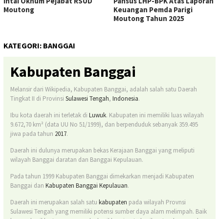
Intai Oknum Pejabat RSUD
Pansus LHP-BPK Atas Laporan
Moutong
Keuangan Pemda Parigi
Moutong Tahun 2025
KATEGORI:
BANGGAI
Kabupaten Banggai
Melansir dari Wikipedia, Kabupaten Banggai, adalah salah satu Daerah
Tingkat II di Provinsi
Sulawesi Tengah
,
Indonesia
.
Ibu kota daerah ini terletak di
Luwuk
. Kabupaten ini memiliki luas wilayah
9.672,70 km² (data UU No 51/1999), dan berpenduduk sebanyak 359.495
jiwa pada tahun
2017
.
Daerah ini dulunya merupakan bekas Kerajaan Banggai yang meliputi
wilayah Banggai daratan dan Banggai Kepulauan.
Pada tahun 1999 Kabupaten Banggai dimekarkan menjadi Kabupaten
Banggai dan
Kabupaten Banggai Kepulauan
.
Daerah ini merupakan salah satu
kabupaten
pada wilayah Provnsi
Sulawesi Tengah yang memiliki potensi sumber daya alam melimpah. Baik