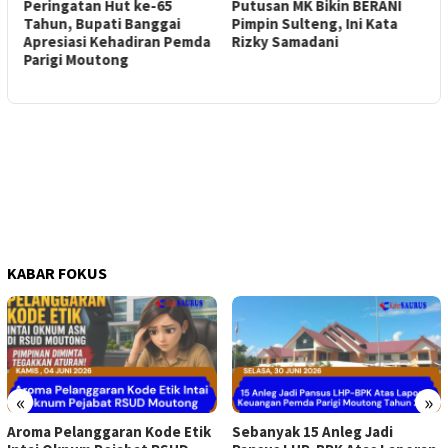
Peringatan Hut ke-65
Putusan MK Bikin BERANI
Tahun, Bupati Banggai
Pimpin Sulteng, Ini Kata
2
i
Apresiasi Kehadiran Pemda
Rizky Samadani
B
Parigi Moutong
d
D
KABAR FOKUS
«
»
Aroma Pelanggaran Kode Etik
Sebanyak 15 Anleg Jadi