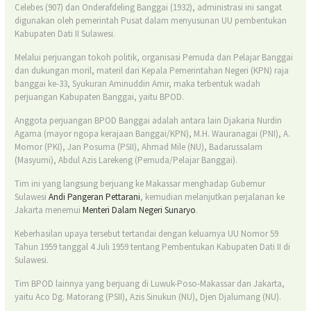
Celebes (907) dan Onderafdeling Banggai (1932), administrasi ini sangat
digunakan oleh pemerintah Pusat dalam menyusunan UU pembentukan
Kabupaten Dati II Sulawesi.
Melalui perjuangan tokoh politik, organisasi Pemuda dan Pelajar Banggai
dan dukungan moril, materil dari Kepala Pemerintahan Negeri (KPN) raja
banggai ke-33, Syukuran Aminuddin Amir, maka terbentuk wadah
perjuangan Kabupaten Banggai, yaitu BPOD.
Anggota perjuangan BPOD Banggai adalah antara lain Djakaria Nurdin
Agama (mayor ngopa kerajaan Banggai/KPN), M.H. Wauranagai (PNI), A.
Momor (PKI), Jan Posuma (PSII), Ahmad Mile (NU), Badarussalam
(Masyumi), Abdul Azis Larekeng (Pemuda/Pelajar Banggai).
Tim ini yang langsung berjuang ke Makassar menghadap Gubernur
Sulawesi
Andi Pangeran Pettarani
, kemudian melanjutkan perjalanan ke
Jakarta menemui
Menteri Dalam Negeri
Sunaryo
.
Keberhasilan upaya tersebut tertandai dengan keluarnya UU Nomor 59
Tahun 1959 tanggal 4 Juli 1959 tentang Pembentukan Kabupaten Dati II di
Sulawesi.
Tim BPOD lainnya yang berjuang di Luwuk-Poso-Makassar dan Jakarta,
yaitu Aco Dg. Matorang (PSII), Azis Sinukun (NU), Djen Djalumang (NU).