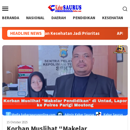
Loncat
Menu
ke
Mobile
konten
BERANDA
NASIONAL
DAERAH
PENDIDIKAN
KESEHATAN
didikan dan Kesehatan Jadi Prioritas
HEADLINE NEWS
APRI Parigi Mouton
15 Oktober 2025
Korban Muslihat “Makelar