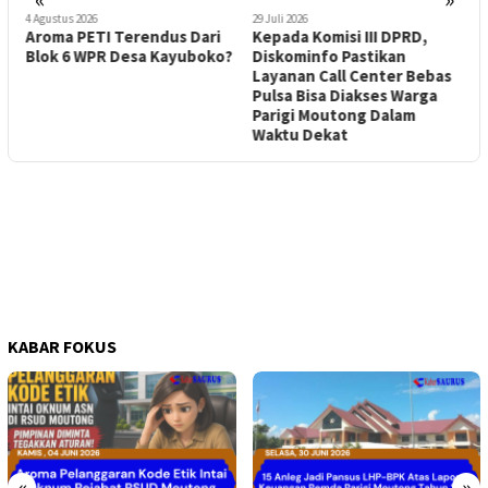
4 Agustus 2026
29 Juli 2026
2
Aroma PETI Terendus Dari
Kepada Komisi III DPRD,
A
Blok 6 WPR Desa Kayuboko?
Diskominfo Pastikan
M
Layanan Call Center Bebas
T
Pulsa Bisa Diakses Warga
Parigi Moutong Dalam
Waktu Dekat
KABAR FOKUS
«
»