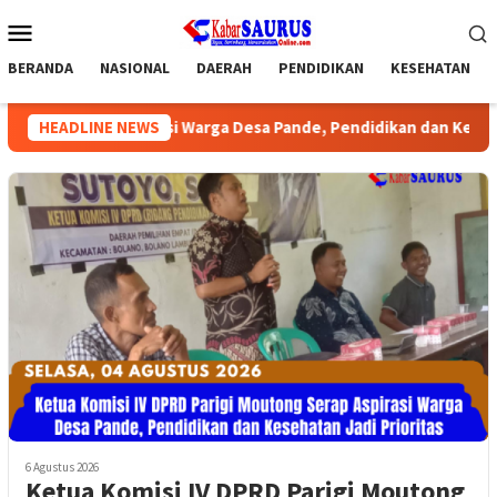
Loncat
Menu
ke
Mobile
konten
BERANDA
NASIONAL
DAERAH
PENDIDIKAN
KESEHATAN
rap Aspirasi Warga Desa Pande, Pendidikan dan Kesehatan Jadi P
HEADLINE NEWS
6 Agustus 2026
Ketua Komisi IV DPRD Parigi Moutong