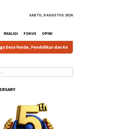
tutup
SABTU, 8 AGUSTUS 2026
REALIGI
FOKUS
OPINI
dikan dan Kesehatan Jadi Prioritas
APRI Parigi Moutong
ERSARY