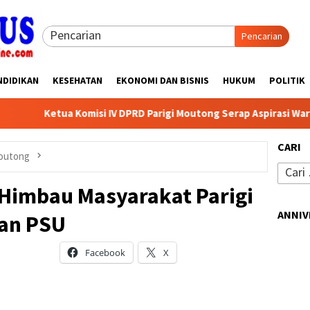
Pencarian
NDIDIKAN
KESEHATAN
EKONOMI DAN BISNIS
HUKUM
POLITIK
i IV DPRD Parigi Moutong Serap Aspirasi Warga Desa Pande, Pendi
CARI
Moutong
Cari
untuk:
 Himbau Masyarakat Parigi
ANNIV
an PSU
Facebook
X