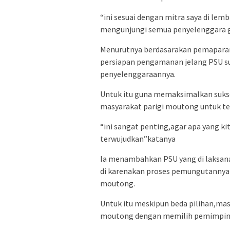
“ini sesuai dengan mitra saya di le
mengunjungi semua penyelenggara g
Menurutnya berdasarakan pemaparan
persiapan pengamanan jelang PSU s
penyelenggaraannya.
Untuk itu guna memaksimalkan suks
masyarakat parigi moutong untuk t
“ini sangat penting,agar apa yang ki
terwujudkan”katanya
Ia menambahkan PSU yang di laksana
di karenakan proses pemungutannya d
moutong.
Untuk itu meskipun beda pilihan,mas
moutong dengan memilih pemimpin d