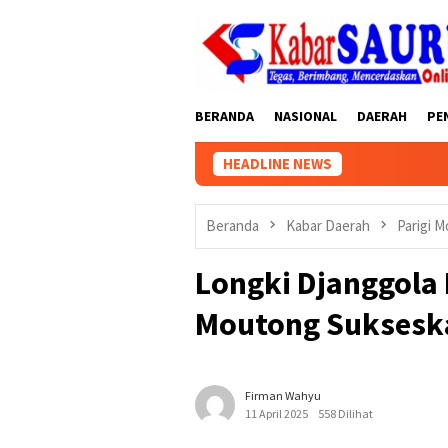
Loncat
tutup
ke
konten
BERANDA
NASIONAL
DAERAH
PE
HEADLINE NEWS
Ketua Komis
Beranda
Kabar Daerah
Parigi 
Longki Djanggola
Moutong Suksesk
Firman Wahyu
11 April 2025
558 Dilihat