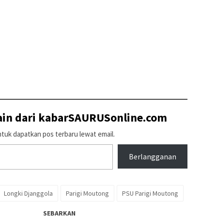
lain dari kabarSAURUSonline.com
tuk dapatkan pos terbaru lewat email.
Berlangganan
Longki Djanggola
Parigi Moutong
PSU Parigi Moutong
SEBARKAN