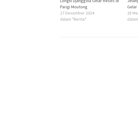
Longki Djanggola Gelar Reses di
Jelan
Parigi Moutong
Gelar
27 Desember 2024
28 Ma
dalam "Berita"
dalam