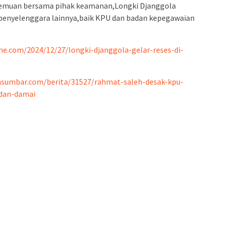
rtemuan bersama pihak keamanan,Longki Djanggola
penyelenggara lainnya,baik KPU dan badan kepegawaian
ne.com/2024/12/27/longki-djanggola-gelar-reses-di-
nsumbar.com/berita/31527/rahmat-saleh-desak-kpu-
dan-damai