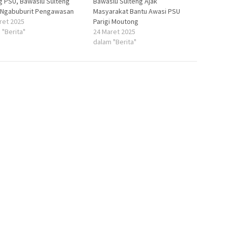
g PSU, Bawaslu Sulteng
Bawaslu Sulteng Ajak
 Ngabuburit Pengawasan
Masyarakat Bantu Awasi PSU
ret 2025
Parigi Moutong
 "Berita"
24 Maret 2025
dalam "Berita"