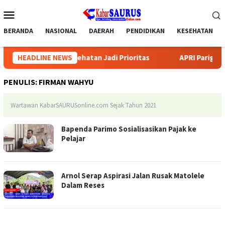
Loncat
Menu
ke
Mobile
konten
BERANDA
NASIONAL
DAERAH
PENDIDIKAN
KESEHATAN
dikan dan Kesehatan Jadi Prioritas
HEADLINE NEWS
APRI Parigi Moutong
PENULIS:
FIRMAN WAHYU
Wartawan KabarSAURUSonline.com Sejak Tahun 2021
Bapenda Parimo Sosialisasikan Pajak ke
Pelajar
Arnol Serap Aspirasi Jalan Rusak Matolele
Dalam Reses