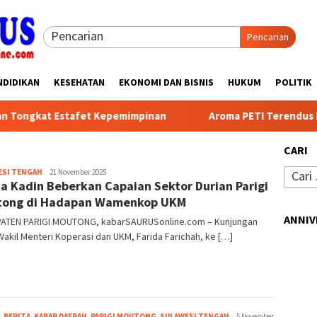
Pencarian
NDIDIKAN
KESEHATAN
EKONOMI DAN BISNIS
HUKUM
POLITIK
Estafet Kepemimpinan
Aroma PETI Terendus Dari Blok 6 
CARI
Firman
Cari
ESI TENGAH
21 November 2025
a Kadin Beberkan Capaian Sektor Durian Parigi
Nur
untuk:
Wahyu
tong di Hadapan Wamenkop UKM
ANNIV
ATEN PARIGI MOUTONG, kabarSAURUSonline.com – Kunjungan
Wakil Menteri Koperasi dan UKM, Farida Farichah, ke […]
Firman
,
BERITA
,
KABAR DAERAH
,
PARIGI MOUTONG
,
SULAWESI TENGAH
5 November