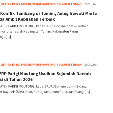
Firman
,
BERITA
,
KABAR DAERAH
,
PARIGI MOUTONG
,
SULAWESI TENGAH
27 Oktober
Nur
 Konflik Tambang di Tomini, Anleg Irawati Minta
Wahyu
a Ambil Kebijakan Terbaik
ATEN PARIGI MOUTONG, kabarSAURUSonline.com — Terkait
k yang terjadi di Kecamatan Tomini, Kabupaten Parigi
ng, […]
Firman
,
BERITA
,
KABAR DAERAH
,
PARIGI MOUTONG
,
SULAWESI TENGAH
22 Oktober
Nur
RP Parigi Moutong Usulkan Sejumlah Daerah
Wahyu
asi di Tahun 2026
ATEN PARIGI MOUTONG, kabarSAURUSonline.com – Bidang
r Daya Air (SDA) Dinas Pekerjaan Umum Penataan Ruang […]