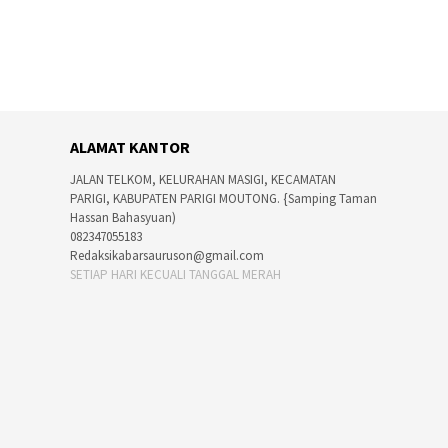
ALAMAT KANTOR
JALAN TELKOM, KELURAHAN MASIGI, KECAMATAN
PARIGI, KABUPATEN PARIGI MOUTONG. {Samping Taman
Hassan Bahasyuan)
082347055183
Redaksikabarsauruson@gmail.com
SETIAP HARI KECUALI TANGGAL MERAH