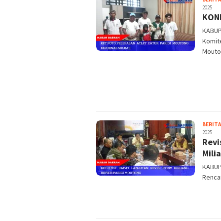
2025
KONI
KABUP
Komite
Mouto
BERITA
2025
Revi
Mili
KABUP
Renca