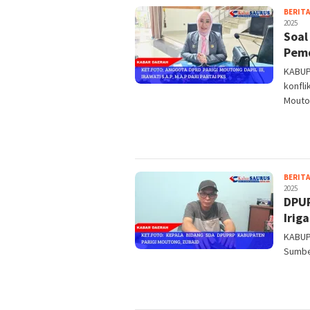
BERITA
2025
Soal
Pemd
KABUP
konfli
Mouto
BERITA
2025
DPUP
Irig
KABUP
Sumbe