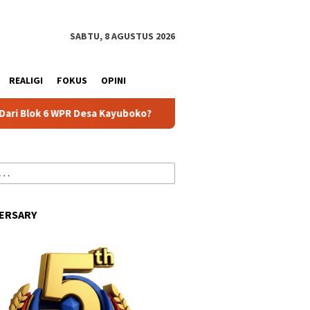
tutup
SABTU, 8 AGUSTUS 2026
REALIGI
FOKUS
OPINI
WPR Desa Kayuboko?
Kepada Komisi III DPRD, Diskominfo P
ERSARY