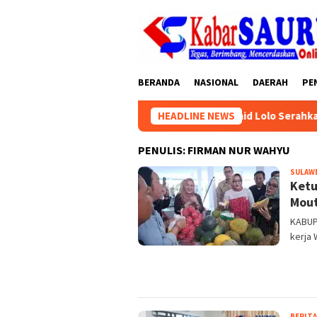
Loncat
tutup
ke
konten
BERANDA
NASIONAL
DAERAH
PE
Parigi Moutong Gelar Muscab, Isram Said Lolo Serahkan Tongkat 
HEADLINE NEWS
PENULIS:
FIRMAN NUR WAHYU
SULAW
Ketu
Mou
KABUP
kerja 
BERITA