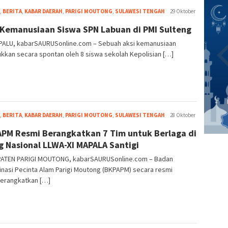
Firman
,
BERITA
,
KABAR DAERAH
,
PARIGI MOUTONG
,
SULAWESI TENGAH
29 Oktober
Nur
 Kemanusiaan Siswa SPN Labuan di PMI Sulteng
Wahyu
PALU, kabarSAURUSonline.com – Sebuah aksi kemanusiaan
ukkan secara spontan oleh 8 siswa sekolah Kepolisian […]
Firman
,
BERITA
,
KABAR DAERAH
,
PARIGI MOUTONG
,
SULAWESI TENGAH
28 Oktober
Nur
PM Resmi Berangkatkan 7 Tim untuk Berlaga di
Wahyu
g Nasional LLWA-XI MAPALA Santigi
ATEN PARIGI MOUTONG, kabarSAURUSonline.com – Badan
nasi Pecinta Alam Parigi Moutong (BKPAPM) secara resmi
rangkatkan […]