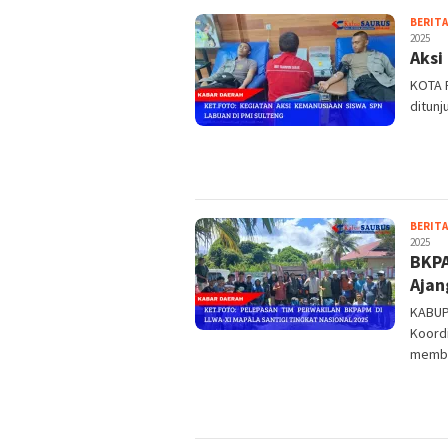
BERITA
2025
Aksi
KOTA 
ditunj
BERITA
2025
BKPA
Ajan
KABUP
Koordi
membe