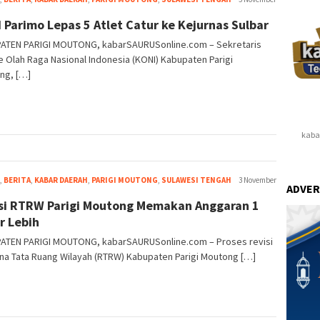
Nur
 Parimo Lepas 5 Atlet Catur ke Kejurnas Sulbar
Wahyu
ATEN PARIGI MOUTONG, kabarSAURUSonline.com – Sekretaris
 Olah Raga Nasional Indonesia (KONI) Kabupaten Parigi
ng, […]
kaba
Firman
,
BERITA
,
KABAR DAERAH
,
PARIGI MOUTONG
,
SULAWESI TENGAH
3 November
ADVER
Nur
si RTRW Parigi Moutong Memakan Anggaran 1
Wahyu
ar Lebih
ATEN PARIGI MOUTONG, kabarSAURUSonline.com – Proses revisi
na Tata Ruang Wilayah (RTRW) Kabupaten Parigi Moutong […]