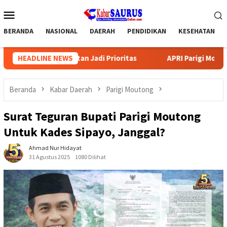
Loncat
Menu
ke
Mobile
konten
BERANDA
NASIONAL
DAERAH
PENDIDIKAN
KESEHATAN
 Jadi Prioritas
HEADLINE NEWS
APRI Parigi Moutong Gelar Muscab, Isra
Beranda
Kabar Daerah
Parigi Moutong
Surat Teguran Bupati Parigi Moutong
Untuk Kades Sipayo, Janggal?
Ahmad Nur Hidayat
31 Agustus 2025
1080 Dilihat