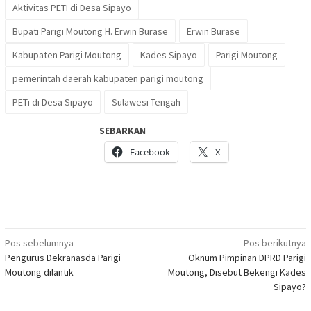
Aktivitas PETI di Desa Sipayo
Bupati Parigi Moutong H. Erwin Burase
Erwin Burase
Kabupaten Parigi Moutong
Kades Sipayo
Parigi Moutong
pemerintah daerah kabupaten parigi moutong
PETi di Desa Sipayo
Sulawesi Tengah
SEBARKAN
Facebook
X
Navigasi
Pos sebelumnya
Pos berikutnya
Pengurus Dekranasda Parigi
Oknum Pimpinan DPRD Parigi
pos
Moutong dilantik
Moutong, Disebut Bekengi Kades
Sipayo?