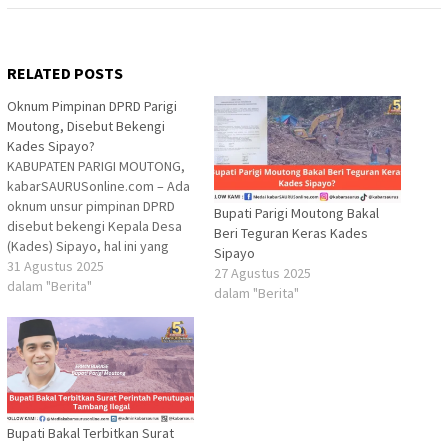
RELATED POSTS
Oknum Pimpinan DPRD Parigi
Moutong, Disebut Bekengi
Kades Sipayo?
KABUPATEN PARIGI MOUTONG,
kabarSAURUSonline.com – Ada
oknum unsur pimpinan DPRD
Bupati Parigi Moutong Bakal
disebut bekengi Kepala Desa
Beri Teguran Keras Kades
(Kades) Sipayo, hal ini yang
Sipayo
disinyalir kuat membuat surat
31 Agustus 2025
27 Agustus 2025
teguran Bupati Parigi Moutong,
dalam "Berita"
dalam "Berita"
Erwin Burase menjadi teguran
ringan. Berkaitan dengan kesan
janggal terhadap surat teguran
Bupati Parigi Moutong, Erwin
yang terkesan hanya bersifat
teguran biasa kepada…
Bupati Bakal Terbitkan Surat