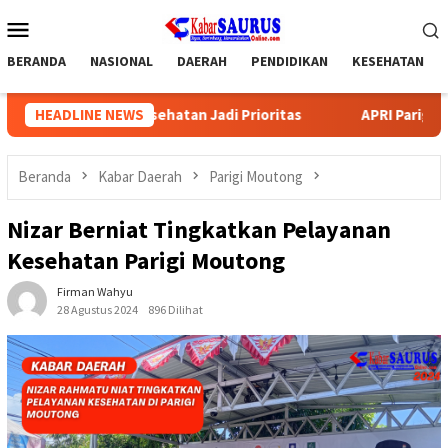
Loncat
Menu
ke
Mobile
konten
BERANDA
NASIONAL
DAERAH
PENDIDIKAN
KESEHATAN
dan Kesehatan Jadi Prioritas
HEADLINE NEWS
APRI Parigi Moutong Gelar 
Beranda
Kabar Daerah
Parigi Moutong
Nizar Berniat Tingkatkan Pelayanan
Kesehatan Parigi Moutong
Firman Wahyu
28 Agustus 2024
896 Dilihat