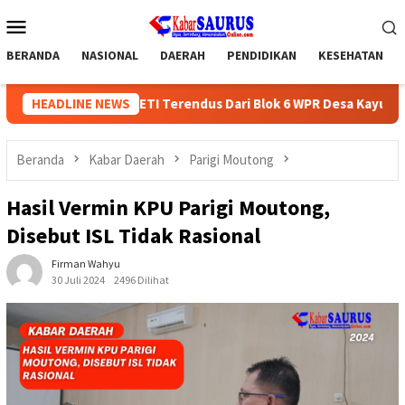
Loncat
Menu
ke
Mobile
konten
BERANDA
NASIONAL
DAERAH
PENDIDIKAN
KESEHATAN
oma PETI Terendus Dari Blok 6 WPR Desa Kayuboko?
HEADLINE NEWS
Kepa
Beranda
Kabar Daerah
Parigi Moutong
Hasil Vermin KPU Parigi Moutong,
Disebut ISL Tidak Rasional
Firman Wahyu
30 Juli 2024
2496 Dilihat