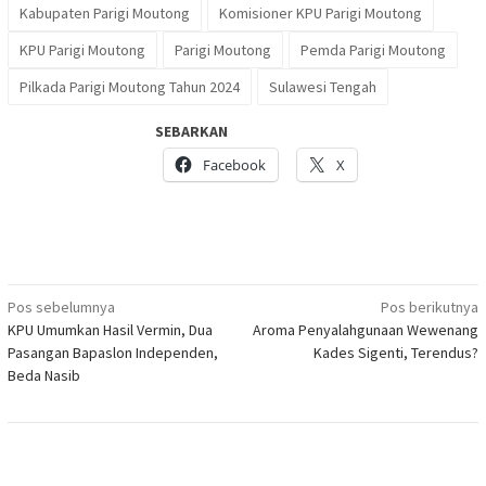
Kabupaten Parigi Moutong
Komisioner KPU Parigi Moutong
KPU Parigi Moutong
Parigi Moutong
Pemda Parigi Moutong
Pilkada Parigi Moutong Tahun 2024
Sulawesi Tengah
SEBARKAN
Facebook
X
Navigasi
Pos sebelumnya
Pos berikutnya
KPU Umumkan Hasil Vermin, Dua
Aroma Penyalahgunaan Wewenang
pos
Pasangan Bapaslon Independen,
Kades Sigenti, Terendus?
Beda Nasib