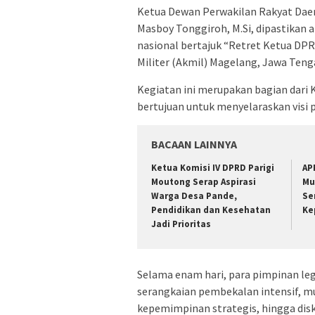
Ketua Dewan Perwakilan Rakyat Daer
Masboy Tonggiroh, M.Si, dipastikan 
nasional bertajuk “Retret Ketua DPR
Militer (Akmil) Magelang, Jawa Tenga
Kegiatan ini merupakan bagian dar
bertujuan untuk menyelaraskan visi
BACAAN LAINNYA
Ketua Komisi IV DPRD Parigi
AP
Moutong Serap Aspirasi
Mu
Warga Desa Pande,
Se
Pendidikan dan Kesehatan
Ke
Jadi Prioritas
Selama enam hari, para pimpinan legi
serangkaian pembekalan intensif, m
kepemimpinan strategis, hingga disku