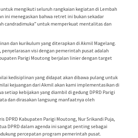
 untuk mengikuti seluruh rangkaian kegiatan di Lembah
gan ini menegaskan bahwa retret ini bukan sekadar
ah candradimuka” untuk memperkuat mentalitas dan
linan dan kurikulum yang diterapkan di Akmil Magelang.
, penyelarasan visi dengan pemerintah pusat adalah
upaten Parigi Moutong berjalan linier dengan target
ilai kedisiplinan yang didapat akan dibawa pulang untuk
ilai kejuangan dari Akmil akan kami implementasikan di
 setiap kebijakan yang diambil di gedung DPRD Parigi
ta dan dirasakan langsung manfaatnya oleh
ris DPRD Kabupaten Parigi Moutong, Nur Srikandi Puja,
ua DPRD dalam agenda ini sangat penting sebagai
dukung percepatan program pemerintah pusat.