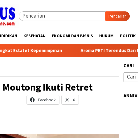
Pencarian
NDIDIKAN
KESEHATAN
EKONOMI DAN BISNIS
HUKUM
POLITIK
mimpinan
Aroma PETI Terendus Dari Blok 6 WPR Desa Kay
CARI
Cari
untuk:
 Moutong Ikuti Retret
ANNIV
Facebook
X