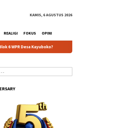
tutup
KAMIS, 6 AGUSTUS 2026
REALIGI
FOKUS
OPINI
uboko?
Kepada Komisi III DPRD, Diskominfo Pastikan Laya
ERSARY