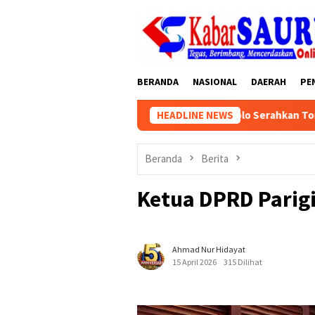
Loncat
tutup
ke
konten
BERANDA
NASIONAL
DAERAH
PE
g Gelar Muscab, Isram Said Lolo Serahkan Tongkat Estafet Kepe
HEADLINE NEWS
Beranda
Berita
Ketua DPRD Parigi
Ahmad Nur Hidayat
15 April 2026
315 Dilihat