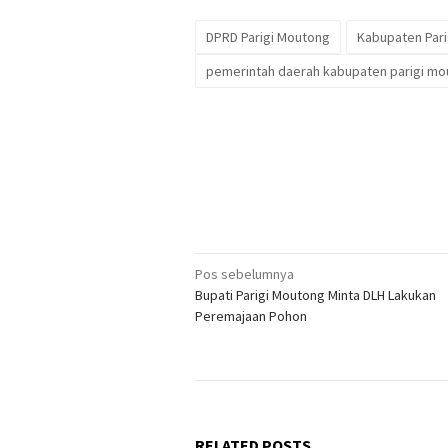
DPRD Parigi Moutong
Kabupaten Par
pemerintah daerah kabupaten parigi m
Navigasi
Pos sebelumnya
Bupati Parigi Moutong Minta DLH Lakukan
pos
Peremajaan Pohon
RELATED POSTS