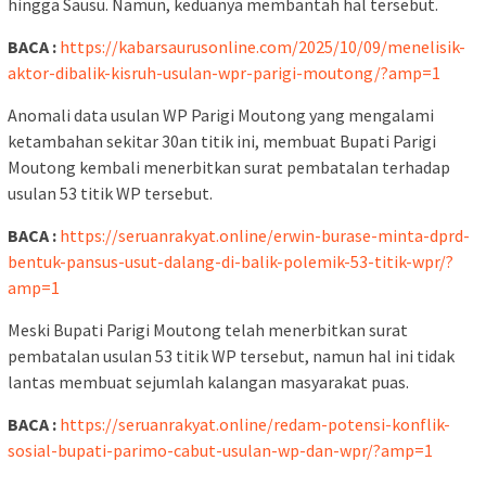
hingga Sausu. Namun, keduanya membantah hal tersebut.
BACA :
https://kabarsaurusonline.com/2025/10/09/menelisik-
aktor-dibalik-kisruh-usulan-wpr-parigi-moutong/?amp=1
Anomali data usulan WP Parigi Moutong yang mengalami
ketambahan sekitar 30an titik ini, membuat Bupati Parigi
Moutong kembali menerbitkan surat pembatalan terhadap
usulan 53 titik WP tersebut.
BACA :
https://seruanrakyat.online/erwin-burase-minta-dprd-
bentuk-pansus-usut-dalang-di-balik-polemik-53-titik-wpr/?
amp=1
Meski Bupati Parigi Moutong telah menerbitkan surat
pembatalan usulan 53 titik WP tersebut, namun hal ini tidak
lantas membuat sejumlah kalangan masyarakat puas.
BACA :
https://seruanrakyat.online/redam-potensi-konflik-
sosial-bupati-parimo-cabut-usulan-wp-dan-wpr/?amp=1