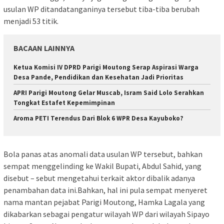
usulan WP ditandatanganinya tersebut tiba-tiba berubah
menjadi 53 titik.
BACAAN LAINNYA
Ketua Komisi IV DPRD Parigi Moutong Serap Aspirasi Warga
Desa Pande, Pendidikan dan Kesehatan Jadi Prioritas
APRI Parigi Moutong Gelar Muscab, Isram Said Lolo Serahkan
Tongkat Estafet Kepemimpinan
Aroma PETI Terendus Dari Blok 6 WPR Desa Kayuboko?
Bola panas atas anomali data usulan WP tersebut, bahkan
sempat menggelinding ke Wakil Bupati, Abdul Sahid, yang
disebut – sebut mengetahui terkait aktor dibalik adanya
penambahan data ini.Bahkan, hal ini pula sempat menyeret
nama mantan pejabat Parigi Moutong, Hamka Lagala yang
dikabarkan sebagai pengatur wilayah WP dari wilayah Sipayo