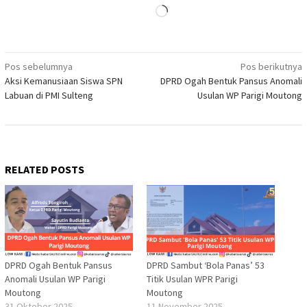
Memuat...
Navigasi
Pos sebelumnya
Pos berikutnya
Aksi Kemanusiaan Siswa SPN
DPRD Ogah Bentuk Pansus Anomali
pos
Labuan di PMI Sulteng
Usulan WP Parigi Moutong
RELATED POSTS
DPRD Ogah Bentuk Pansus
DPRD Sambut ‘Bola Panas’ 53
Anomali Usulan WP Parigi
Titik Usulan WPR Parigi
Moutong
Moutong
31 Oktober 2025
11 November 2025