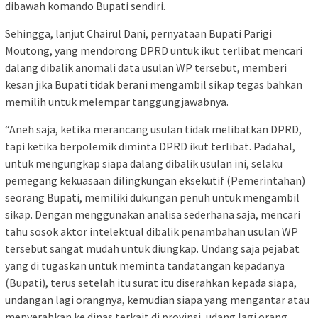
dibawah komando Bupati sendiri.
Sehingga, lanjut Chairul Dani, pernyataan Bupati Parigi
Moutong, yang mendorong DPRD untuk ikut terlibat mencari
dalang dibalik anomali data usulan WP tersebut, memberi
kesan jika Bupati tidak berani mengambil sikap tegas bahkan
memilih untuk melempar tanggungjawabnya.
“Aneh saja, ketika merancang usulan tidak melibatkan DPRD,
tapi ketika berpolemik diminta DPRD ikut terlibat. Padahal,
untuk mengungkap siapa dalang dibalik usulan ini, selaku
pemegang kekuasaan dilingkungan eksekutif (Pemerintahan)
seorang Bupati, memiliki dukungan penuh untuk mengambil
sikap. Dengan menggunakan analisa sederhana saja, mencari
tahu sosok aktor intelektual dibalik penambahan usulan WP
tersebut sangat mudah untuk diungkap. Undang saja pejabat
yang di tugaskan untuk meminta tandatangan kepadanya
(Bupati), terus setelah itu surat itu diserahkan kepada siapa,
undangan lagi orangnya, kemudian siapa yang mengantar atau
menyerahkan ke dinas terkait di provinsi, udang lagi orang