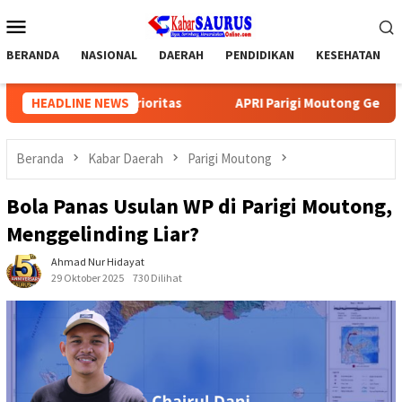
Loncat
Menu
ke
Mobile
konten
BERANDA
NASIONAL
DAERAH
PENDIDIKAN
KESEHATAN
Prioritas
HEADLINE NEWS
APRI Parigi Moutong Gelar Muscab, Isram Said
Beranda
Kabar Daerah
Parigi Moutong
Bola Panas Usulan WP di Parigi Moutong,
Menggelinding Liar?
Ahmad Nur Hidayat
29 Oktober 2025
730 Dilihat