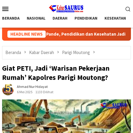
Loncat
Menu
ke
Mobile
konten
BERANDA
NASIONAL
DAERAH
PENDIDIKAN
KESEHATAN
Desa Pande, Pendidikan dan Kesehatan Jadi Prioritas
HEADLINE NEWS
APR
Beranda
Kabar Daerah
Parigi Moutong
Giat PETI, Jadi ‘Warisan Pekerjaan
Rumah’ Kapolres Parigi Moutong?
Ahmad Nur Hidayat
6 Mei 2025
1133 Dilihat