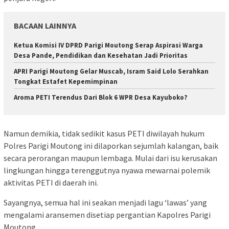
BACAAN LAINNYA
Ketua Komisi IV DPRD Parigi Moutong Serap Aspirasi Warga
Desa Pande, Pendidikan dan Kesehatan Jadi Prioritas
APRI Parigi Moutong Gelar Muscab, Isram Said Lolo Serahkan
Tongkat Estafet Kepemimpinan
Aroma PETI Terendus Dari Blok 6 WPR Desa Kayuboko?
Namun demikia, tidak sedikit kasus PETI diwilayah hukum
Polres Parigi Moutong ini dilaporkan sejumlah kalangan, baik
secara perorangan maupun lembaga. Mulai dari isu kerusakan
lingkungan hingga terenggutnya nyawa mewarnai polemik
aktivitas PETI di daerah ini.
Sayangnya, semua hal ini seakan menjadi lagu ‘lawas’ yang
mengalami aransemen disetiap pergantian Kapolres Parigi
Moutong.